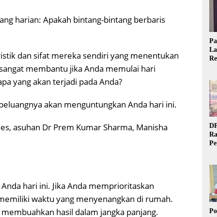
ang harian: Apakah bintang-bintang berbaris
Pa
La
istik dan sifat mereka sendiri yang menentukan
Re
sangat membantu jika Anda memulai hari
Ta
pa yang akan terjadi pada Anda?
peluangnya akan menguntungkan Anda hari ini.
times, asuhan Dr Prem Kumar Sharma, Manisha
DP
Ra
Pe
Si
20
nda hari ini. Jika Anda memprioritaskan
 memiliki waktu yang menyenangkan di rumah.
n membuahkan hasil dalam jangka panjang.
Po