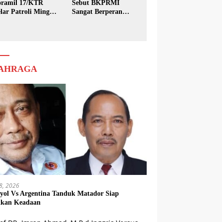
ramil 17/KTR
Sebut BKPRMI
lar Patroli Minggu
Sangat Berperan
sih
dalam Pembinaan
Generasi Muda
AHRAGA
18, 2026
yol Vs Argentina Tanduk Matador Siap
kkan Keadaan