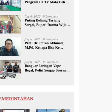
Program CCTV Mata Deli
Jadi Percontohan Di Medan
July 6, 2026
0 Comment
Puting Beliung Terjang
Sergai, Bupati Darma Wijaya
Tinjau Lokasi Bencana
July 6, 2026
0 Comment
Prof. Dr. Imran Akhmad,
M.Pd. Kenapa Bisa Ke
Inggris Ya…?
July 6, 2026
0 Comment
Bongkar Jaringan Vape
Ilegal, Polisi Sergap Seorang
Komplotan Narkotika
Internasional Si Medan
EMERINTAHAN