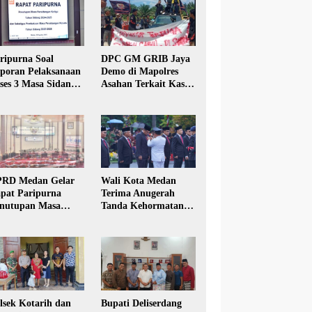
ripurna Soal
DPC GM GRIB Jaya
poran Pelaksanaan
Demo di Mapolres
ses 3 Masa Sidang
Asahan Terkait Kasus
hun Anggaran 2025
Pencabulan Anak
RD Medan Gelar
Wali Kota Medan
pat Paripurna
Terima Anugerah
nutupan Masa
Tanda Kehormatan
dang Kesatu Tahun
Satyalancana Karya
24
Bhakti Praja Nugraha
lsek Kotarih dan
Bupati Deliserdang