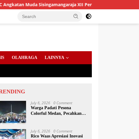
a Sisingamangaraja XII Perkuat Sinergitas Jaga Kamtibmas
IS
OLAHRAGA
LAINNYA
RENDING
July 6, 2026
0 Comment
Warga Padati Pesona
Colorful Medan, Pecahkan
Rekor Dunia Permainan
Kulcapi
July 6, 2026
0 Comment
Rico Waas Apresiasi Inovasi