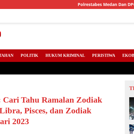
Polrestabes Medan Dan DPC Angkatan Mud
TAHAN
POLITIK
HUKUM KRIMINAL
PERISTIWA
EKOB
T
: Cari Tahu Ramalan Zodiak
 Libra, Pisces, dan Zodiak
ari 2023