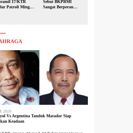
ramil 17/KTR
Sebut BKPRMI
lar Patroli Minggu
Sangat Berperan
sih
dalam Pembinaan
Generasi Muda
AHRAGA
18, 2026
yol Vs Argentina Tanduk Matador Siap
kkan Keadaan