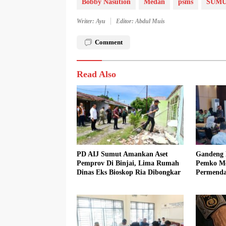
Bobby Nasution
Medan
psms
SUM
Writer: Ayu
Editor: Abdul Muis
Comment
Read Also
PD AIJ Sumut Amankan Aset
Gandeng 
Pemprov Di Binjai, Lima Rumah
Pemko Med
Dinas Eks Bioskop Ria Dibongkar
Permenda