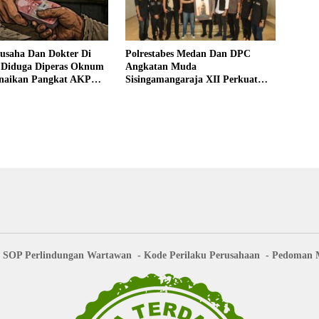
gusaha Dan Dokter Di
Polrestabes Medan Dan DPC
 Diduga Diperas Oknum
Angkatan Muda
Kenaikan Pangkat AKP
Sisingamangaraja XII Perkuat
 Fitri Ditunda
Sinergitas Jaga Kamtibmas
SOP Perlindungan Wartawan
Kode Perilaku Perusahaan
Pedoman M