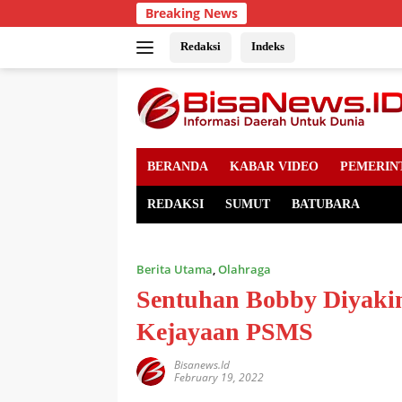
Skip
Breaking News
to
content
Redaksi
Indeks
BERANDA
KABAR VIDEO
PEMERIN
REDAKSI
SUMUT
BATUBARA
Berita Utama
,
Olahraga
Sentuhan Bobby Diyak
Kejayaan PSMS
Bisanews.id
February 19, 2022