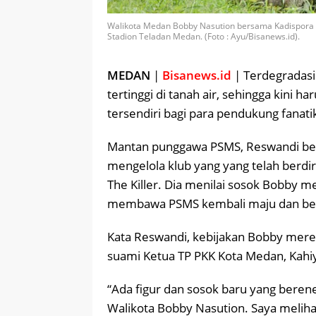
Walikota Medan Bobby Nasution bersama Kadispora
Stadion Teladan Medan. (Foto : Ayu/Bisanews.id).
MEDAN
|
Bisanews.id
| Terdegradasi
tertinggi di tanah air, sehingga kini ha
tersendiri bagi para pendukung fanati
Mantan punggawa PSMS, Reswandi ber
mengelola klub yang yang telah berdi
The Killer. Dia menilai sosok Bobby
membawa PSMS kembali maju dan berja
Kata Reswandi, kebijakan Bobby mere
suami Ketua TP PKK Kota Medan, Kahiy
“Ada figur dan sosok baru yang beren
Walikota Bobby Nasution. Saya melihat