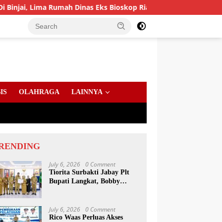
 Rumah Dinas Eks Bioskop Ria Dibongkar
Gandeng Komis
IS
OLAHRAGA
LAINNYA
RENDING
July 6, 2026
0 Comment
Tiorita Surbakti Jabay Plt
Bupati Langkat, Bobby
Nasution Tekankan ASN
Layani Masyarakat
July 6, 2026
0 Comment
Rico Waas Perluas Akses