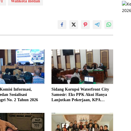
UT
Walikota medan
Komisi Informasi,
Sidang Korupsi Waterfront City
an Sosialisasi
Samosir: Eks PPK Akui Hanya
gri No. 2 Tahun 2026
Lanjutkan Pekerjaan, KPA
Beberkan Pengawasan Proyek