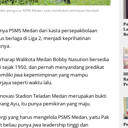
 dan pengurus KONI Medan saat melakukan peninjuan kembali
Pa
La
nya PSMS Medan dari kasta persepakbolaan
Re
rus berlaga di Liga 2, menjadi keprihatinan
Ta
knya.
harap Walikota Medan Bobby Nasution bersedia
ri sejak 1950, dan pernah menyandang predikat
 memiliki jiwa kepemimpinan yang mampu
DP
Ra
ya seperti waktu lalu.
Pe
Si
novasi Stadion Teladan Medan merupakan bukti
20
ang Ayu, itu punya pemikiran yang maju.
ergi yang harus mengelola PSMS Medan, yaitu Pak
 beliau punya jiwa leadership tinggi dan
Po