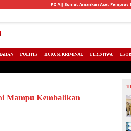
PD AIJ Sumut Amankan Aset Pemprov Di Binjai, Lima
TAHAN
POLITIK
HUKUM KRIMINAL
PERISTIWA
EKOB
T
ini Mampu Kembalikan