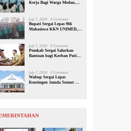
Kerja Bagi Warga Medan,
Dari Barista Disabilitas
Hingga Ke Luar Negeri
July 7, 2026
0 Comment
Bupati Sergai Lepas 966
Mahasiswa KKN UNIMED,
Hasil Pengabdian
Diharapkan Jadi Masukan
Pembangunan Desa
July 7, 2026
0 Comment
Pemkab Sergai Salurkan
Bantuan bagi Korban Puting
Beliung di Sei Bamban
July 7, 2026
0 Comment
Wabup Sergai Lepas
Kontingen Jamda Sumut XI,
Tekankan Nilai SAKTI dan
Karakter Pramuka
EMERINTAHAN