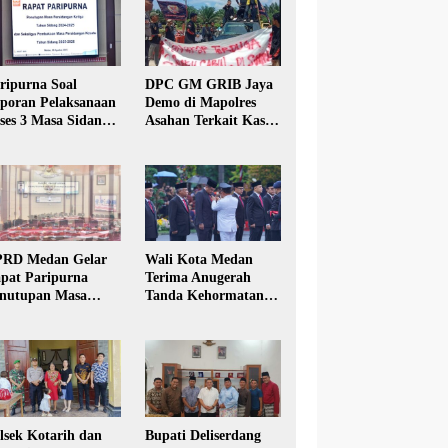
ripurna Soal
DPC GM GRIB Jaya
poran Pelaksanaan
Demo di Mapolres
ses 3 Masa Sidang
Asahan Terkait Kasus
hun Anggaran 2025
Pencabulan Anak
RD Medan Gelar
Wali Kota Medan
pat Paripurna
Terima Anugerah
nutupan Masa
Tanda Kehormatan
dang Kesatu Tahun
Satyalancana Karya
24
Bhakti Praja Nugraha
lsek Kotarih dan
Bupati Deliserdang