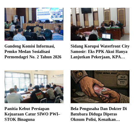
Gandeng Komisi Informasi,
Sidang Korupsi Waterfront City
Pemko Medan Sosialisasi
Samosir: Eks PPK Akui Hanya
Permendagri No. 2 Tahun 2026
Lanjutkan Pekerjaan, KPA
Beberkan Pengawasan Proyek
Panitia Kebut Persiapan
Bela Pengusaha Dan Dokter Di
Kejuaraan Catur SIWO PWI–
Batubara Diduga Diperas
STOK Binaguna
Oknum Polisi, Kenaikan
Pangkat AKP Fadlun Al Fitri
Ditunda