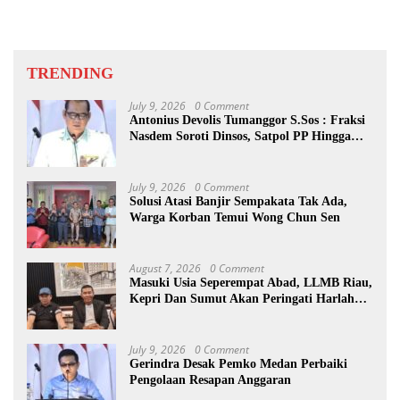
TRENDING
July 9, 2026
0 Comment
Antonius Devolis Tumanggor S.Sos : Fraksi
Nasdem Soroti Dinsos, Satpol PP Hingga
Kepling
July 9, 2026
0 Comment
Solusi Atasi Banjir Sempakata Tak Ada,
Warga Korban Temui Wong Chun Sen
August 7, 2026
0 Comment
Masuki Usia Seperempat Abad, LLMB Riau,
Kepri Dan Sumut Akan Peringati Harlah
Ke-25
July 9, 2026
0 Comment
Gerindra Desak Pemko Medan Perbaiki
Pengolaan Resapan Anggaran