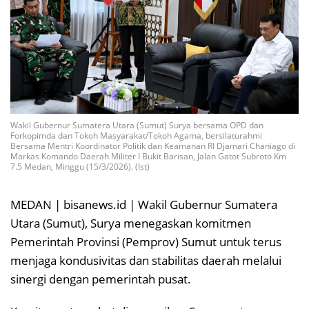
Wakil Gubernur Sumatera Utara (Sumut) Surya bersama OPD dan
Forkopimda dan Tokoh Masyarakat/Tokoh Agama, bersilaturahmi
Bersama Mentri Koordinator Politik dan Keamanan RI Djamari Chaniago di
Markas Komando Daerah Militer I Bukit Barisan, Jalan Gatot Subroto Km
7.5 Medan, Minggu (15/3/2026). (Ist)
MEDAN | bisanews.id | Wakil Gubernur Sumatera
Utara (Sumut), Surya menegaskan komitmen
Pemerintah Provinsi (Pemprov) Sumut untuk terus
menjaga kondusivitas dan stabilitas daerah melalui
sinergi dengan pemerintah pusat.