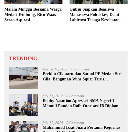
Malam Minggu Bersama Warga
Gubsu Siapkan Beasiswa
Medan Tembung, Rico Waas
Mahasiswa Poltekkes, Demi
Serap Aspirasi
Lahirnya Tenaga Kesehatan Di
Nias
TRENDING
August 10, 2026
0 Comment
Perkim Cikataru dan Satpol PP Medan Stel
Gila, Bangunan Wins Squer Terus
Dikerjakan
July 11, 2026
0 Comment
Bobby Nasution Apresiasi SMA Negeri 1
Matauli Pandan Raih Otorisasi IB Diploma
Programme
July 12, 2026
0 Comment
Muhammad Izzat Juara Pertama Kejurnas