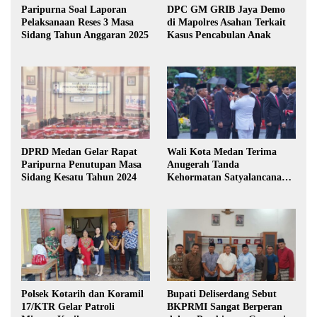
Paripurna Soal Laporan
DPC GM GRIB Jaya Demo
Pelaksanaan Reses 3 Masa
di Mapolres Asahan Terkait
Sidang Tahun Anggaran 2025
Kasus Pencabulan Anak
DPRD Medan Gelar Rapat
Wali Kota Medan Terima
Paripurna Penutupan Masa
Anugerah Tanda
Sidang Kesatu Tahun 2024
Kehormatan Satyalancana
Karya Bhakti Praja Nugraha
Polsek Kotarih dan Koramil
Bupati Deliserdang Sebut
17/KTR Gelar Patroli
BKPRMI Sangat Berperan