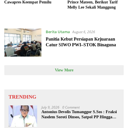
Cawapres Keempat Pemilu
Prince Mateen, Berikut Tarif
Melly Lee Sekali Manggung
Berita Utama
August 6, 2026
Panitia Kebut Persiapan Kejuaraan
Catur SIWO PWI–STOK Binaguna
View More
TRENDING
July 9, 2026
0 Comment
Antonius Devolis Tumanggor S.Sos : Fraksi
Nasdem Soroti Dinsos, Satpol PP Hingga
Kepling