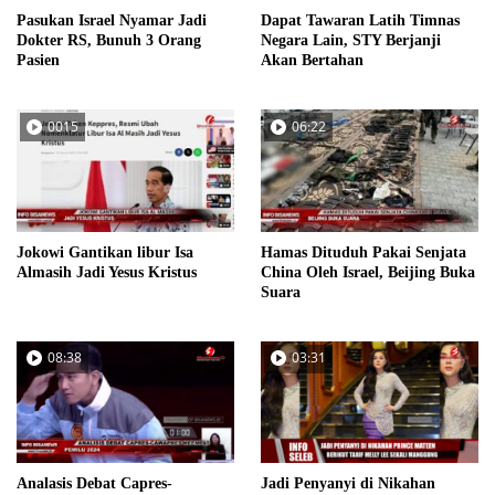
Pasukan Israel Nyamar Jadi
Dapat Tawaran Latih Timnas
Dokter RS, Bunuh 3 Orang
Negara Lain, STY Berjanji
Pasien
Akan Bertahan
0015
06:22
Jokowi Gantikan libur Isa
Hamas Dituduh Pakai Senjata
Almasih Jadi Yesus Kristus
China Oleh Israel, Beijing Buka
Suara
08:38
03:31
Analasis Debat Capres-
Jadi Penyanyi di Nikahan