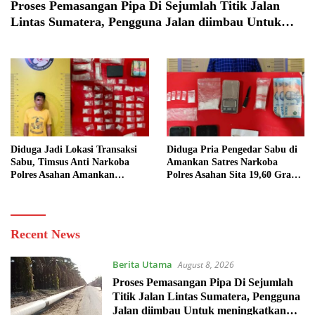
Proses Pemasangan Pipa Di Sejumlah Titik Jalan
Lintas Sumatera, Pengguna Jalan diimbau Untuk
meningkatkan Kewaspadaan
Diduga Jadi Lokasi Transaksi
Diduga Pria Pengedar Sabu di
Sabu, Timsus Anti Narkoba
Amankan Satres Narkoba
Polres Asahan Amankan
Polres Asahan Sita 19,60 Gram
Seorang Pria dengan Barang
Barang Bukti
Bukti 63,67 Gram Sabu
Bisanews.id
Recent News
Berita Utama
August 8, 2026
Proses Pemasangan Pipa Di Sejumlah
Titik Jalan Lintas Sumatera, Pengguna
Jalan diimbau Untuk meningkatkan