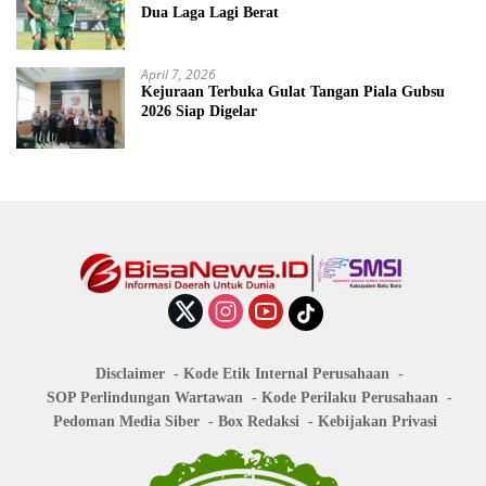
Dua Laga Lagi Berat
April 7, 2026
Kejuraan Terbuka Gulat Tangan Piala Gubsu
2026 Siap Digelar
Disclaimer
Kode Etik Internal Perusahaan
SOP Perlindungan Wartawan
Kode Perilaku Perusahaan
Pedoman Media Siber
Box Redaksi
Kebijakan Privasi