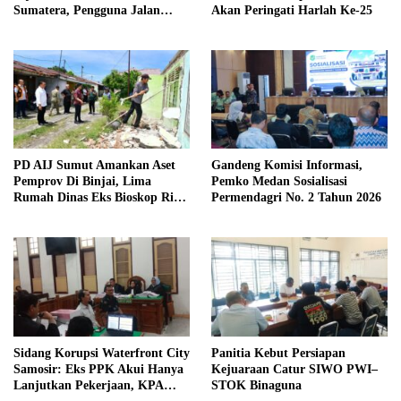
Sumatera, Pengguna Jalan
Akan Peringati Harlah Ke-25
diimbau Untuk meningkatkan
Kewaspadaan
PD AIJ Sumut Amankan Aset
Gandeng Komisi Informasi,
Pemprov Di Binjai, Lima
Pemko Medan Sosialisasi
Rumah Dinas Eks Bioskop Ria
Permendagri No. 2 Tahun 2026
Dibongkar
Sidang Korupsi Waterfront City
Panitia Kebut Persiapan
Samosir: Eks PPK Akui Hanya
Kejuaraan Catur SIWO PWI–
Lanjutkan Pekerjaan, KPA
STOK Binaguna