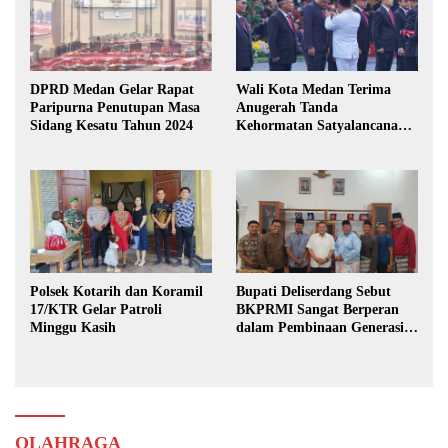
DPRD Medan Gelar Rapat
Wali Kota Medan Terima
Paripurna Penutupan Masa
Anugerah Tanda
Sidang Kesatu Tahun 2024
Kehormatan Satyalancana
Karya Bhakti Praja Nugraha
Polsek Kotarih dan Koramil
Bupati Deliserdang Sebut
17/KTR Gelar Patroli
BKPRMI Sangat Berperan
Minggu Kasih
dalam Pembinaan Generasi
Muda
OLAHRAGA