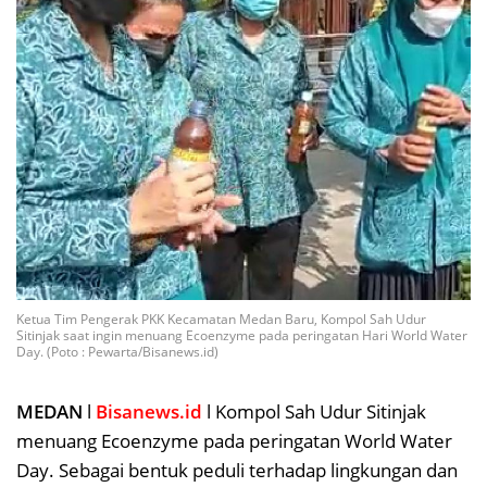
Ketua Tim Pengerak PKK Kecamatan Medan Baru, Kompol Sah Udur
Sitinjak saat ingin menuang Ecoenzyme pada peringatan Hari World Water
Day. (Poto : Pewarta/Bisanews.id)
MEDAN
l
Bisanews.id
l Kompol Sah Udur Sitinjak
menuang Ecoenzyme pada peringatan World Water
Day. Sebagai bentuk peduli terhadap lingkungan dan