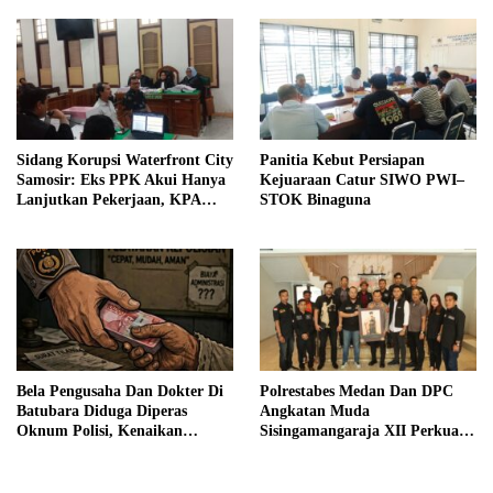
Sidang Korupsi Waterfront City
Panitia Kebut Persiapan
Samosir: Eks PPK Akui Hanya
Kejuaraan Catur SIWO PWI–
Lanjutkan Pekerjaan, KPA
STOK Binaguna
Beberkan Pengawasan Proyek
Bela Pengusaha Dan Dokter Di
Polrestabes Medan Dan DPC
Batubara Diduga Diperas
Angkatan Muda
Oknum Polisi, Kenaikan
Sisingamangaraja XII Perkuat
Pangkat AKP Fadlun Al Fitri
Sinergitas Jaga Kamtibmas
Ditunda