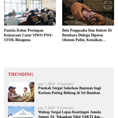
Panitia Kebut Persiapan
Bela Pengusaha Dan Dokter Di
Kejuaraan Catur SIWO PWI–
Batubara Diduga Diperas
STOK Binaguna
Oknum Polisi, Kenaikan
Pangkat AKP Fadlun Al Fitri
Ditunda
TRENDING
July 7, 2026
0 Comment
Pemkab Sergai Salurkan Bantuan bagi
Korban Puting Beliung di Sei Bamban
July 7, 2026
0 Comment
Wabup Sergai Lepas Kontingen Jamda
Sumut XI, Tekankan Nilai SAKTI dan