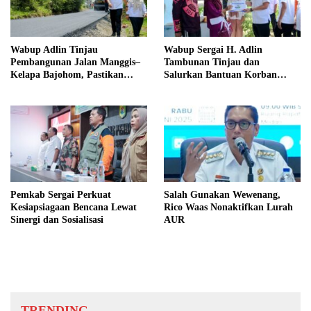
Wabup Adlin Tinjau
Wabup Sergai H. Adlin
Pembangunan Jalan Manggis–
Tambunan Tinjau dan
Kelapa Bajohom, Pastikan
Salurkan Bantuan Korban
Kualitas Sesuai Harapan
Puting Beliung di Desa Blok 10
Pemkab Sergai Perkuat
Salah Gunakan Wewenang,
Kesiapsiagaan Bencana Lewat
Rico Waas Nonaktifkan Lurah
Sinergi dan Sosialisasi
AUR
TRENDING