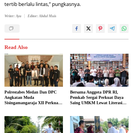
tertib berlalu lintas,” pungkasnya.
Writer: Ayu
Editor: Abdul Muis
Read Also
Polrestabes Medan Dan DPC
Bersama Anggota DPR RI,
Angkatan Muda
Pemkab Sergai Perkuat Daya
Sisingamangaraja XII Perkuat
Saing UMKM Lewat Literasi
Sinergitas Jaga Kamtibmas
Sadar Halal