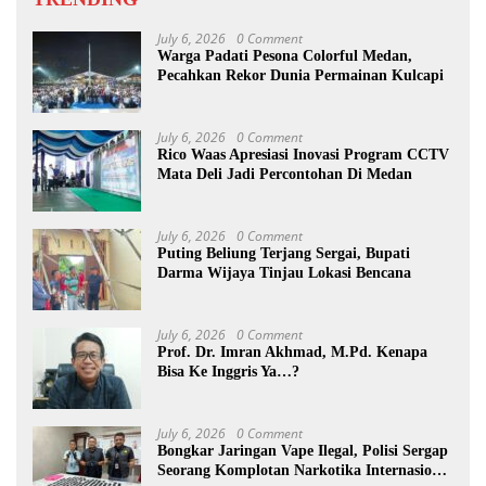
July 6, 2026
0 Comment
Warga Padati Pesona Colorful Medan,
Pecahkan Rekor Dunia Permainan Kulcapi
July 6, 2026
0 Comment
Rico Waas Apresiasi Inovasi Program CCTV
Mata Deli Jadi Percontohan Di Medan
July 6, 2026
0 Comment
Puting Beliung Terjang Sergai, Bupati
Darma Wijaya Tinjau Lokasi Bencana
July 6, 2026
0 Comment
Prof. Dr. Imran Akhmad, M.Pd. Kenapa
Bisa Ke Inggris Ya…?
July 6, 2026
0 Comment
Bongkar Jaringan Vape Ilegal, Polisi Sergap
Seorang Komplotan Narkotika Internasional