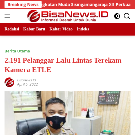
Skip
 Dan DPC Angkatan Muda Sisingamangaraja XII Perkuat Sinergit
Breaking News
to
content
Redaksi
Kabar Baru
Kabar Video
Indeks
Berita Utama
2.191 Pelanggar Lalu Lintas Terekam
Kamera ETLE
Bisanews.id
April 5, 2022