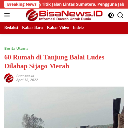
Skip
 Sejumlah Titik Jalan Lintas Sumatera, Pengguna Jalan diimb
Breaking News
to
content
Redaksi
Kabar Baru
Kabar Video
Indeks
Berita Utama
60 Rumah di Tanjung Balai Ludes
Dilahap Sijago Merah
Bisanews.id
April 18, 2022