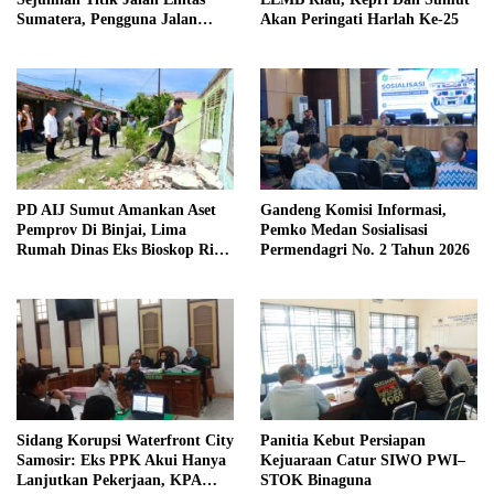
Sumatera, Pengguna Jalan
Akan Peringati Harlah Ke-25
diimbau Untuk meningkatkan
Kewaspadaan
PD AIJ Sumut Amankan Aset
Gandeng Komisi Informasi,
Pemprov Di Binjai, Lima
Pemko Medan Sosialisasi
Rumah Dinas Eks Bioskop Ria
Permendagri No. 2 Tahun 2026
Dibongkar
Sidang Korupsi Waterfront City
Panitia Kebut Persiapan
Samosir: Eks PPK Akui Hanya
Kejuaraan Catur SIWO PWI–
Lanjutkan Pekerjaan, KPA
STOK Binaguna