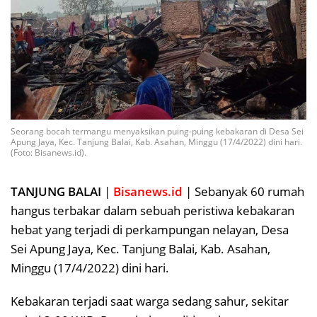
Seorang bocah termangu menyaksikan puing-puing kebakaran di Desa Sei
Apung Jaya, Kec. Tanjung Balai, Kab. Asahan, Minggu (17/4/2022) dini hari.
(Foto: Bisanews.id).
TANJUNG BALAI
|
Bisanews.id
| Sebanyak 60 rumah
hangus terbakar dalam sebuah peristiwa kebakaran
hebat yang terjadi di perkampungan nelayan, Desa
Sei Apung Jaya, Kec. Tanjung Balai, Kab. Asahan,
Minggu (17/4/2022) dini hari.
Kebakaran terjadi saat warga sedang sahur, sekitar