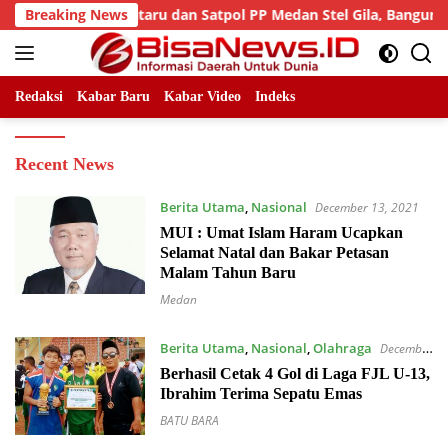
Skip
Perkim Cikataru dan Satpol PP Medan Stel Gila, Bangunan Win
Breaking News
to
content
Redaksi
Kabar Baru
Kabar Video
Indeks
Bisanews.id
Recent News
Berita Utama
,
Nasional
December 13, 2021
MUI : Umat Islam Haram Ucapkan
Selamat Natal dan Bakar Petasan
Malam Tahun Baru
Medan
Berita Utama
,
Nasional
,
Olahraga
December
13, 2021
Berhasil Cetak 4 Gol di Laga FJL U-13,
Ibrahim Terima Sepatu Emas
BATU BARA