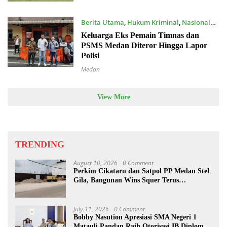
Berita Utama
,
Hukum Kriminal
,
Nasional
December 12, 2021
Keluarga Eks Pemain Timnas dan
PSMS Medan Diteror Hingga Lapor
Polisi
Medan
View More
TRENDING
August 10, 2026
0 Comment
Perkim Cikataru dan Satpol PP Medan Stel
Gila, Bangunan Wins Squer Terus
Dikerjakan
July 11, 2026
0 Comment
Bobby Nasution Apresiasi SMA Negeri 1
Matauli Pandan Raih Otorisasi IB Diploma