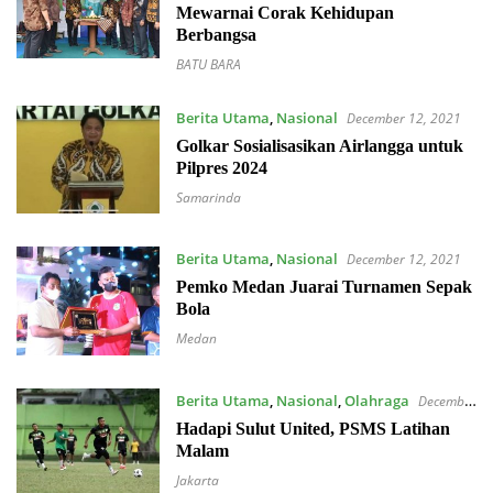
Mewarnai Corak Kehidupan
Berbangsa
BATU BARA
Berita Utama
,
Nasional
December 12, 2021
Golkar Sosialisasikan Airlangga untuk
Pilpres 2024
Samarinda
Berita Utama
,
Nasional
December 12, 2021
Pemko Medan Juarai Turnamen Sepak
Bola
Medan
Berita Utama
,
Nasional
,
Olahraga
December
12, 2021
Hadapi Sulut United, PSMS Latihan
Malam
Jakarta