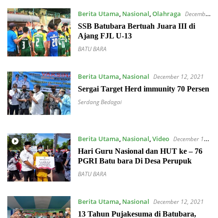
Berita Utama
,
Nasional
,
Olahraga
December
13, 2021
SSB Batubara Bertuah Juara III di
Ajang FJL U-13
BATU BARA
Berita Utama
,
Nasional
December 12, 2021
Sergai Target Herd immunity 70 Persen
Serdang Bedagai
Berita Utama
,
Nasional
,
Video
December 12,
2021
Hari Guru Nasional dan HUT ke – 76
PGRI Batu bara Di Desa Perupuk
BATU BARA
Berita Utama
,
Nasional
December 12, 2021
13 Tahun Pujakesuma di Batubara,