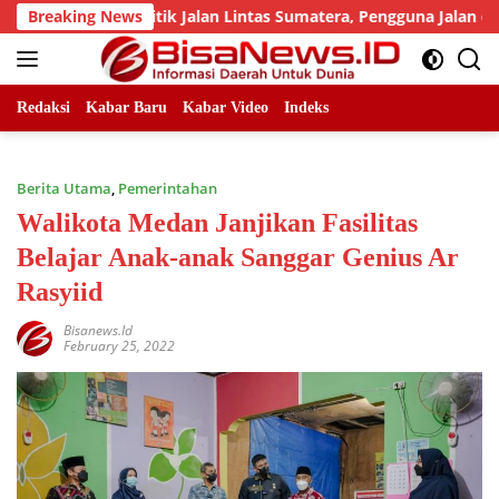
Skip
umlah Titik Jalan Lintas Sumatera, Pengguna Jalan diimbau Un
Breaking News
to
content
Redaksi
Kabar Baru
Kabar Video
Indeks
Berita Utama
,
Pemerintahan
Walikota Medan Janjikan Fasilitas
Belajar Anak-anak Sanggar Genius Ar
Rasyiid
Bisanews.id
February 25, 2022