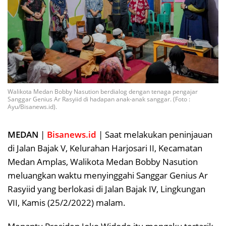
Walikota Medan Bobby Nasution berdialog dengan tenaga pengajar
Sanggar Genius Ar Rasyiid di hadapan anak-anak sanggar. (Foto :
Ayu/Bisanews.id).
MEDAN
|
Bisanews.id
| Saat melakukan peninjauan
di Jalan Bajak V, Kelurahan Harjosari II, Kecamatan
Medan Amplas, Walikota Medan Bobby Nasution
meluangkan waktu menyinggahi Sanggar Genius Ar
Rasyiid yang berlokasi di Jalan Bajak IV, Lingkungan
VII, Kamis (25/2/2022) malam.