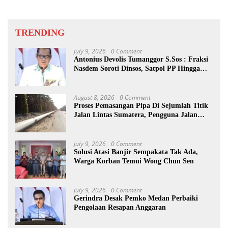
TRENDING
July 9, 2026
0 Comment
Antonius Devolis Tumanggor S.Sos : Fraksi
Nasdem Soroti Dinsos, Satpol PP Hingga
Kepling
August 8, 2026
0 Comment
Proses Pemasangan Pipa Di Sejumlah Titik
Jalan Lintas Sumatera, Pengguna Jalan
diimbau Untuk meningkatkan
Kewaspadaan
July 9, 2026
0 Comment
Solusi Atasi Banjir Sempakata Tak Ada,
Warga Korban Temui Wong Chun Sen
July 9, 2026
0 Comment
Gerindra Desak Pemko Medan Perbaiki
Pengolaan Resapan Anggaran