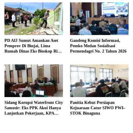
PD AIJ Sumut Amankan Aset
Gandeng Komisi Informasi,
Pemprov Di Binjai, Lima
Pemko Medan Sosialisasi
Rumah Dinas Eks Bioskop Ria
Permendagri No. 2 Tahun 2026
Dibongkar
Sidang Korupsi Waterfront City
Panitia Kebut Persiapan
Samosir: Eks PPK Akui Hanya
Kejuaraan Catur SIWO PWI–
Lanjutkan Pekerjaan, KPA
STOK Binaguna
Beberkan Pengawasan Proyek