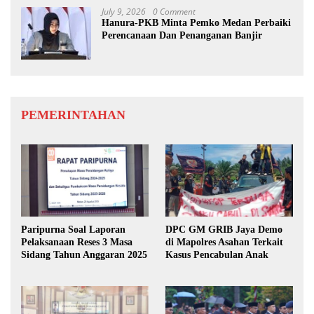
July 9, 2026
0 Comment
Hanura-PKB Minta Pemko Medan Perbaiki
Perencanaan Dan Penanganan Banjir
PEMERINTAHAN
Paripurna Soal Laporan
DPC GM GRIB Jaya Demo
Pelaksanaan Reses 3 Masa
di Mapolres Asahan Terkait
Sidang Tahun Anggaran 2025
Kasus Pencabulan Anak