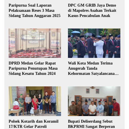
Paripurna Soal Laporan
DPC GM GRIB Jaya Demo
Pelaksanaan Reses 3 Masa
di Mapolres Asahan Terkait
Sidang Tahun Anggaran 2025
Kasus Pencabulan Anak
DPRD Medan Gelar Rapat
Wali Kota Medan Terima
Paripurna Penutupan Masa
Anugerah Tanda
Sidang Kesatu Tahun 2024
Kehormatan Satyalancana
Karya Bhakti Praja Nugraha
Polsek Kotarih dan Koramil
Bupati Deliserdang Sebut
17/KTR Gelar Patroli
BKPRMI Sangat Berperan