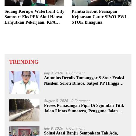
Sidang Korupsi Waterfront City
Panitia Kebut Persiapan
Samosir: Eks PPK Akui Hanya
Kejuaraan Catur SIWO PWI–
Lanjutkan Pekerjaan, KPA
STOK Binaguna
Beberkan Pengawasan Proyek
TRENDING
July 9, 2026
0 Comment
Antonius Devolis Tumanggor S.Sos : Fraksi
Nasdem Soroti Dinsos, Satpol PP Hingga
Kepling
August 8, 2026
0 Comment
Proses Pemasangan Pipa Di Sejumlah Titik
Jalan Lintas Sumatera, Pengguna Jalan
diimbau Untuk meningkatkan
Kewaspadaan
July 9, 2026
0 Comment
Solusi Atasi Banjir Sempakata Tak Ada,