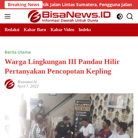
Skip
jumlah Titik Jalan Lintas Sumatera, Pengguna Jalan diimbau U
Breaking News
to
content
Redaksi
Kabar Baru
Kabar Video
Indeks
Berita Utama
Warga Lingkungan III Pandau Hilir
Pertanyakan Pencopotan Kepling
Bisanews.id
April 7, 2022