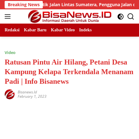
Skip
Sejumlah Titik Jalan Lintas Sumatera, Pengguna Jalan diimbau
Breaking News
to
content
Redaksi
Kabar Baru
Kabar Video
Indeks
Video
Ratusan Pintu Air Hilang, Petani Desa
Kampung Kelapa Terkendala Menanam
Padi | Info Bisanews
Bisanews.id
February 1, 2023