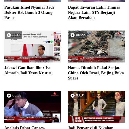
Pasukan Israel Nyamar Jadi
Dapat Tawaran Latih Timnas
Dokter RS, Bunuh 3 Orang
Negara Lain, STY Berjanji
Pasien
Akan Bertahan
0015
06:22
Jokowi Gantikan libur Isa
Hamas Dituduh Pakai Senjata
Almasih Jadi Yesus Kristus
China Oleh Israel, Beijing Buka
Suara
08:38
03:31
Analasis Debat Capres-
Jadi Penyanyi di Nikahan