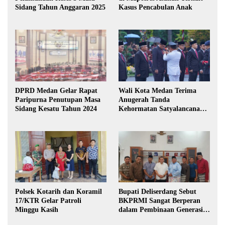
Sidang Tahun Anggaran 2025
Kasus Pencabulan Anak
DPRD Medan Gelar Rapat
Wali Kota Medan Terima
Paripurna Penutupan Masa
Anugerah Tanda
Sidang Kesatu Tahun 2024
Kehormatan Satyalancana
Karya Bhakti Praja Nugraha
Polsek Kotarih dan Koramil
Bupati Deliserdang Sebut
17/KTR Gelar Patroli
BKPRMI Sangat Berperan
Minggu Kasih
dalam Pembinaan Generasi
Muda