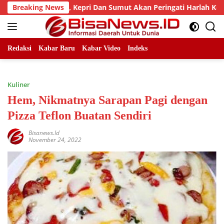
Skip
B Riau, Kepri Dan Sumut Akan Peringati Harlah Ke-25
Breaking News
P
to
content
Redaksi
Kabar Baru
Kabar Video
Indeks
Kuliner
Hem, Nikmatnya Sarapan Pagi dengan
Pizza Teflon Buatan Sendiri
Bisanews.id
November 24, 2022