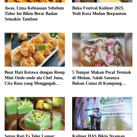
Awas, Lima Kebiasaan Sebelum
Buka Festival Kuliner 2023,
Tidur Ini Bikin Berat Badan
Wali Kota Medan Berpantun
Semakin Tambun
Buat Hati Ketawa dengan Resep
5 Tempat Makan Pecal Terenak
Mini Onde-onde ala Chef Juna,
di Medan, Salah Satunya
Cita Rasa yang Menggugah
Bukan Cuma di Kampung
Selera!
Keling
Setup Roti Es Teler Lumer:
Kuliner HAS Bikin Nyaman