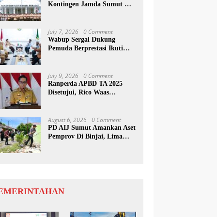
Kontingen Jamda Sumut XI,
Tekankan Nilai SAKTI dan
Karakter Pramuka
July 7, 2026
0 Comment
Wabup Sergai Dukung
Pemuda Berprestasi Ikuti
Program Kepemimpinan
Internasional
July 9, 2026
0 Comment
Ranperda APBD TA 2025
Disetujui, Rico Waas
Apresiasi Sinergitas Antara
Legislatif dan Eksekutif
August 6, 2026
0 Comment
PD AIJ Sumut Amankan Aset
Pemprov Di Binjai, Lima
Rumah Dinas Eks Bioskop
Ria Dibongkar
EMERINTAHAN