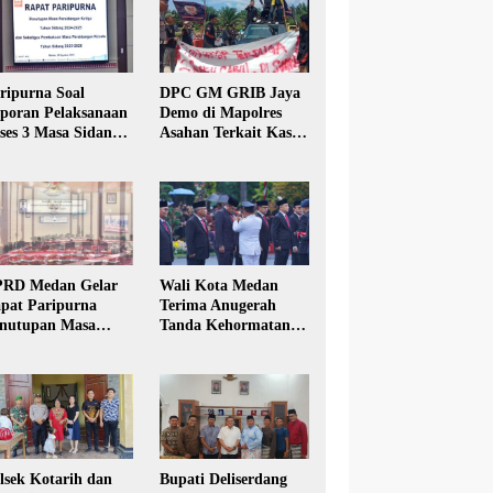
ripurna Soal
DPC GM GRIB Jaya
poran Pelaksanaan
Demo di Mapolres
ses 3 Masa Sidang
Asahan Terkait Kasus
hun Anggaran 2025
Pencabulan Anak
RD Medan Gelar
Wali Kota Medan
pat Paripurna
Terima Anugerah
nutupan Masa
Tanda Kehormatan
dang Kesatu Tahun
Satyalancana Karya
24
Bhakti Praja Nugraha
lsek Kotarih dan
Bupati Deliserdang