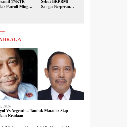
ramil 17/KTR
Sebut BKPRMI
lar Patroli Minggu
Sangat Berperan
sih
dalam Pembinaan
Generasi Muda
AHRAGA
18, 2026
yol Vs Argentina Tanduk Matador Siap
kkan Keadaan