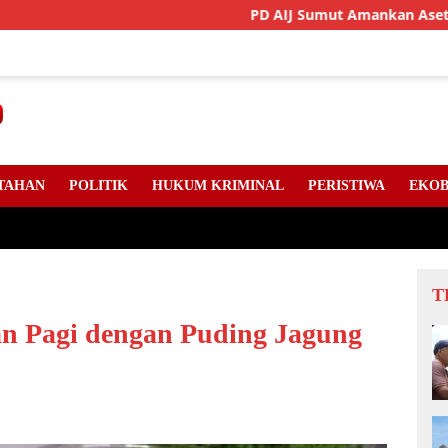
PD AIJ Sumut Amankan Aset Pemprov Di Bi
TAHAN
POLITIK
HUKUM KRIMINAL
PERISTIWA
EKOB
T
n Pagi dengan Puding Jagung