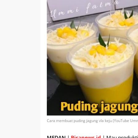
Cara membuat puding jagung vla keju (YouTube Umm
MEDAN
|
Bisanews.id
| Mau produktiv