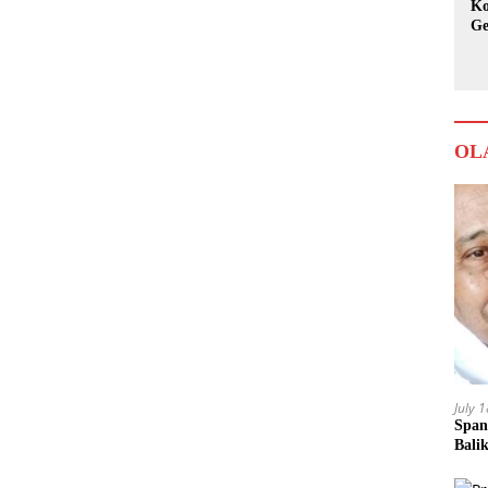
Ko
Ge
Ka
OL
July 
Span
Bali