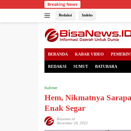
Skip
Breaking News
to
content
Redaksi
Indeks
BERANDA
KABAR VIDEO
PEMERIN
REDAKSI
SUMUT
BATUBARA
Kuliner
Hem, Nikmatnya Sarapa
Enak Segar
Bisanews.id
November 28, 2022