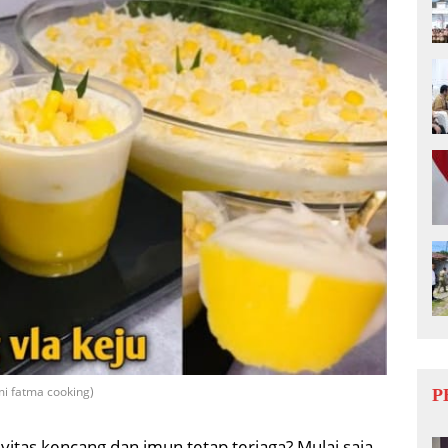
i fatma cooking)
P
itas kencang dan imun tetap terjaga? Mulai saja