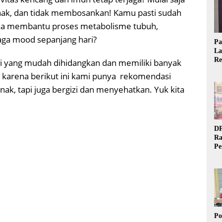
enak, dan tidak membosankan! Kamu pasti sudah
bisa membantu proses metabolisme tubuh,
aga mood sepanjang hari?
Pa
La
Re
i yang mudah dihidangkan dan memiliki banyak
Ta
 karena berikut ini kami punya rekomendasi
ak, tapi juga bergizi dan menyehatkan. Yuk kita
DP
Ra
Pe
Si
20
Po