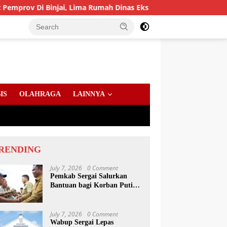
njai, Lima Rumah Dinas Eks Bioskop Ria Dibongkar
Gand
IS
OLAHRAGA
LAINNYA
RENDING
July 7, 2026
0 Comment
Pemkab Sergai Salurkan
Bantuan bagi Korban Puting
Beliung di Sei Bamban
July 7, 2026
0 Comment
Wabup Sergai Lepas