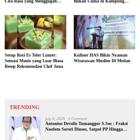
Cita Rasa yang Menggugah
Bukan Cuma di Kampung
Selera!
Keling
Setup Roti Es Teler Lumer:
Kuliner HAS Bikin Nyaman
Sensasi Manis yang Luar Biasa
Wisatawan Muslim Di Medan
Resep Rekomendasi Chef Juna
TRENDING
July 9, 2026
0 Comment
Antonius Devolis Tumanggor S.Sos : Fraksi
Nasdem Soroti Dinsos, Satpol PP Hingga
Kepling