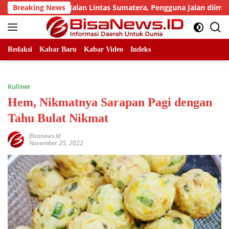
Skip
ah Titik Jalan Lintas Sumatera, Pengguna Jalan diimbau Untuk
Breaking News
to
content
Redaksi
Kabar Baru
Kabar Video
Indeks
Kuliner
Hem, Nikmatnya Sarapan Pagi dengan
Tahu Bulat Nikmat
Bisanews.id
November 25, 2022