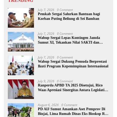
TRENDING
July 7, 2026
0 Comment
Pemkab Sergai Salurkan Bantuan bagi
Korban Puting Beliung di Sei Bamban
July 7, 2026
0 Comment
Wabup Sergai Lepas Kontingen Jamda
Sumut XI, Tekankan Nilai SAKTI dan
Karakter Pramuka
July 7, 2026
0 Comment
Wabup Sergai Dukung Pemuda Berprestasi
Ikuti Program Kepemimpinan Internasional
July 9, 2026
0 Comment
Ranperda APBD TA 2025 Disetujui, Rico
Waas Apresiasi Sinergitas Antara Legislatif
dan Eksekutif
August 6, 2026
0 Comment
PD AIJ Sumut Amankan Aset Pemprov Di
Binjai, Lima Rumah Dinas Eks Bioskop Ria