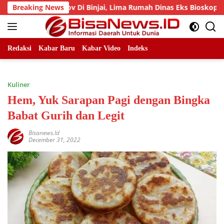
Skip
 Pemprov Di Binjai, Lima Rumah Dinas Eks Bioskop Ria Dibongk
Breaking News
to
content
Redaksi
Kabar Baru
Kabar Video
Indeks
Kuliner
Hem, Yuk Sarapan Pagi dengan Bingka
Babat Gurih dan Legit
Bisanews.id
December 31, 2022