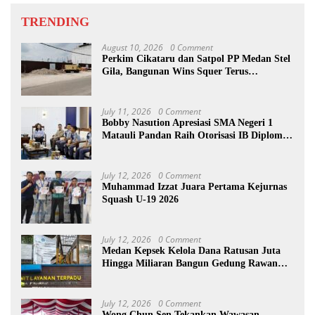
TRENDING
August 10, 2026
0 Comment
Perkim Cikataru dan Satpol PP Medan Stel
Gila, Bangunan Wins Squer Terus
Dikerjakan
July 11, 2026
0 Comment
Bobby Nasution Apresiasi SMA Negeri 1
Matauli Pandan Raih Otorisasi IB Diploma
Programme
July 12, 2026
0 Comment
Muhammad Izzat Juara Pertama Kejurnas
Squash U-19 2026
July 12, 2026
0 Comment
Medan Kepsek Kelola Dana Ratusan Juta
Hingga Miliaran Bangun Gedung Rawan
Korupsi
July 12, 2026
0 Comment
Wong Chun Sen Tekankan Wawasan