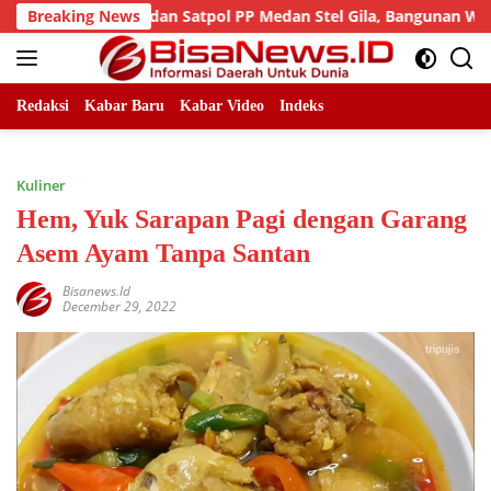
Skip
m Cikataru dan Satpol PP Medan Stel Gila, Bangunan Wins Squer
Breaking News
to
content
Redaksi
Kabar Baru
Kabar Video
Indeks
Kuliner
Hem, Yuk Sarapan Pagi dengan Garang
Asem Ayam Tanpa Santan
Bisanews.id
December 29, 2022