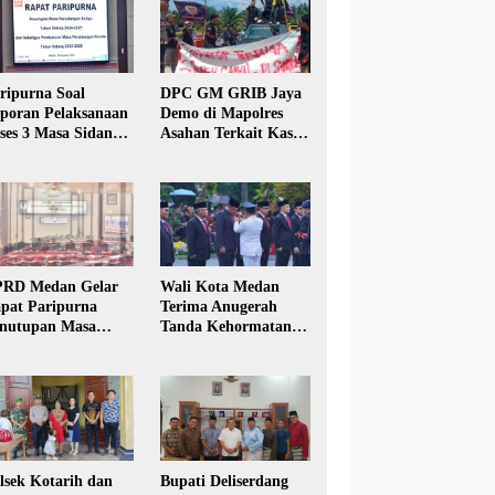
ripurna Soal
DPC GM GRIB Jaya
poran Pelaksanaan
Demo di Mapolres
ses 3 Masa Sidang
Asahan Terkait Kasus
hun Anggaran 2025
Pencabulan Anak
RD Medan Gelar
Wali Kota Medan
pat Paripurna
Terima Anugerah
nutupan Masa
Tanda Kehormatan
dang Kesatu Tahun
Satyalancana Karya
24
Bhakti Praja Nugraha
lsek Kotarih dan
Bupati Deliserdang