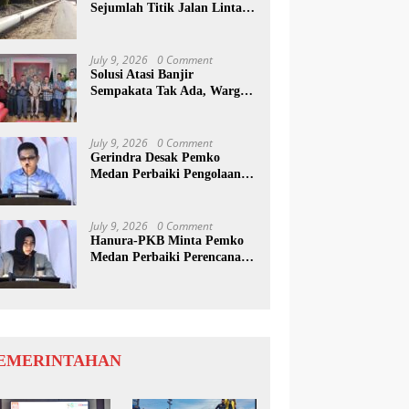
Sejumlah Titik Jalan Lintas
Sumatera, Pengguna Jalan
diimbau Untuk
meningkatkan Kewaspadaan
July 9, 2026
0 Comment
Solusi Atasi Banjir
Sempakata Tak Ada, Warga
Korban Temui Wong Chun
Sen
July 9, 2026
0 Comment
Gerindra Desak Pemko
Medan Perbaiki Pengolaan
Resapan Anggaran
July 9, 2026
0 Comment
Hanura-PKB Minta Pemko
Medan Perbaiki Perencanaan
Dan Penanganan Banjir
EMERINTAHAN