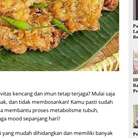
Pa
La
Re
Ta
DP
Ra
Pe
itas kencang dan imun tetap terjaga? Mulai saja
Si
enak, dan tidak membosankan! Kamu pasti sudah
20
bisa membantu proses metabolisme tubuh,
aga mood sepanjang hari?
i yang mudah dihidangkan dan memiliki banyak
Po