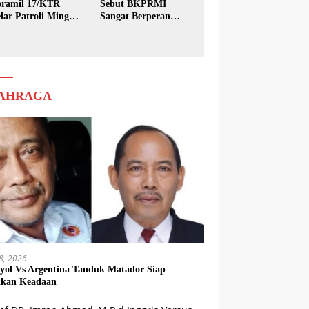
ramil 17/KTR
Sebut BKPRMI
lar Patroli Minggu
Sangat Berperan
sih
dalam Pembinaan
Generasi Muda
AHRAGA
18, 2026
yol Vs Argentina Tanduk Matador Siap
kkan Keadaan