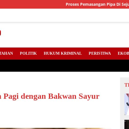
Proses Pemasangan Pipa Di Sejumlah Titik Jal
TAHAN
POLITIK
HUKUM KRIMINAL
PERISTIWA
EKOB
T
 Pagi dengan Bakwan Sayur