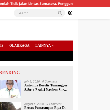
an Lintas Sumatera, Pengguna Jalan diimbau Untuk meningkatka
IS
OLAHRAGA
LAINNYA
RENDING
July 9, 2026
0 Comment
Antonius Devolis Tumanggor
S.Sos : Fraksi Nasdem Soroti
Dinsos, Satpol PP Hingga
Kepling
August 8, 2026
0 Comment
Proses Pemasangan Pipa Di