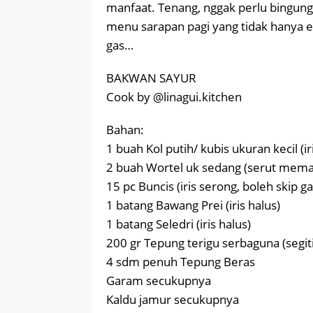
manfaat. Tenang, nggak perlu bingung
menu sarapan pagi yang tidak hanya en
gas…
BAKWAN SAYUR
Cook by @linagui.kitchen
Bahan:
1 buah Kol putih/ kubis ukuran kecil (iri
2 buah Wortel uk sedang (serut mema
15 pc Buncis (iris serong, boleh skip 
1 batang Bawang Prei (iris halus)
1 batang Seledri (iris halus)
200 gr Tepung terigu serbaguna (segit
4 sdm penuh Tepung Beras
Garam secukupnya
Kaldu jamur secukupnya