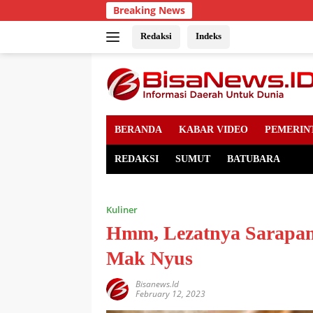
Skip
Breaking News
to
content
Redaksi
Indeks
BERANDA
KABAR VIDEO
PEMERIN
REDAKSI
SUMUT
BATUBARA
Kuliner
Hmm, Lezatnya Sarapan
Mak Nyus
Bisanews.id
February 12, 2023