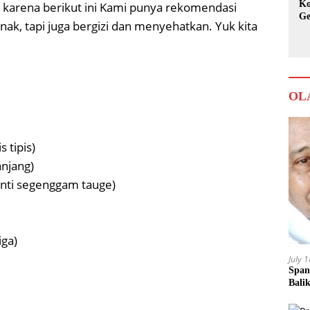
Ko
 karena berikut ini Kami punya rekomendasi
Ge
ak, tapi juga bergizi dan menyehatkan. Yuk kita
Ka
OL
s tipis)
njang)
ganti segenggam tauge)
iga)
July 
Span
Bali