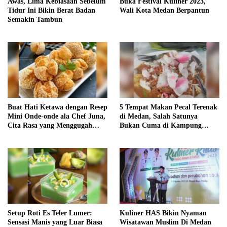
Awas, Lima Kebiasaan Sebelum
Buka Festival Kuliner 2023,
Tidur Ini Bikin Berat Badan
Wali Kota Medan Berpantun
Semakin Tambun
Buat Hati Ketawa dengan Resep
5 Tempat Makan Pecal Terenak
Mini Onde-onde ala Chef Juna,
di Medan, Salah Satunya
Cita Rasa yang Menggugah
Bukan Cuma di Kampung
Selera!
Keling
Setup Roti Es Teler Lumer:
Kuliner HAS Bikin Nyaman
Sensasi Manis yang Luar Biasa
Wisatawan Muslim Di Medan